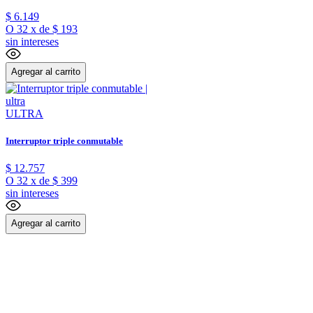
$
6
.
149
O
32
x
de
$ 193
sin intereses
Agregar al carrito
ULTRA
Interruptor triple conmutable
$
12
.
757
O
32
x
de
$ 399
sin intereses
Agregar al carrito