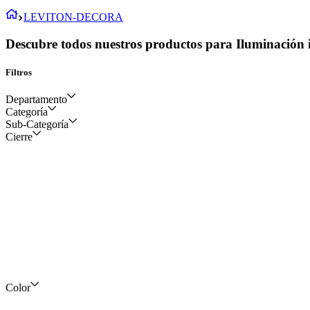
LEVITON-DECORA
Descubre todos nuestros productos para Iluminación i
Filtros
Departamento
Categoría
Sub-Categoría
Eléctrico y construcción
Cierre
Dispositivos y aparatos
eléctricos
Tomacorrientes e
Iluminación y control
interruptores
Control
Control de iluminación
Color