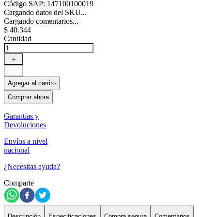
Código SAP
:
147100100019
Cargando datos del SKU...
Cargando comentarios...
$
40
.
344
Cantidad
＋
－
Agregar al carrito
Comprar ahora
Garantías y
Devoluciones
Envíos a nivel
nacional
¿Necesitas ayuda?
Comparte
Descripción
Especificaciones
Compra segura
Comentarios