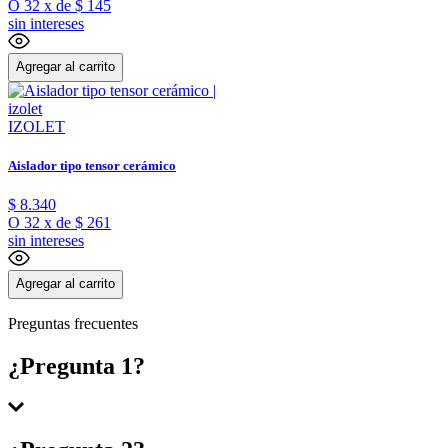
O
32
x
de
$ 145
sin intereses
Agregar al carrito
IZOLET
Aislador tipo tensor cerámico
$
8
.
340
O
32
x
de
$ 261
sin intereses
Agregar al carrito
Preguntas frecuentes
¿Pregunta 1?
Respuesta 1