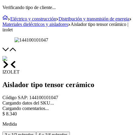
Verificando tipo de cliente...
Eléctrico y construcción
Distribución y transmisión de energia
Materiales dieléctricos y aisladores
Aislador tipo tensor cerámico |
izolet
IZOLET
Aislador tipo tensor cerámico
Código SAP
:
144100101047
Cargando datos del SKU...
Cargando comentarios...
$
8
.
340
Medida
3 y 1/2 pulgadas
4 y 1/4 pulgadas