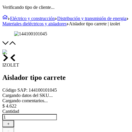
Verificando tipo de cliente...
Eléctrico y construcción
Distribución y transmisión de energia
Materiales dieléctricos y aisladores
Aislador tipo carrete | izolet
IZOLET
Aislador tipo carrete
Código SAP
:
144100101045
Cargando datos del SKU...
Cargando comentarios...
$
4
.
622
Cantidad
＋
－