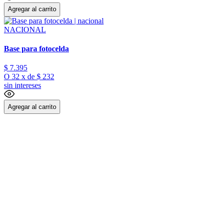
Agregar al carrito
NACIONAL
Base para fotocelda
$
7
.
395
O
32
x
de
$ 232
sin intereses
Agregar al carrito