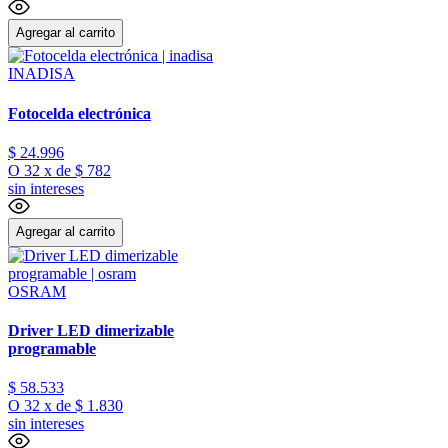
Agregar al carrito
INADISA
Fotocelda electrónica
$
24
.
996
O
32
x
de
$ 782
sin intereses
Agregar al carrito
OSRAM
Driver LED dimerizable
programable
$
58
.
533
O
32
x
de
$ 1.830
sin intereses