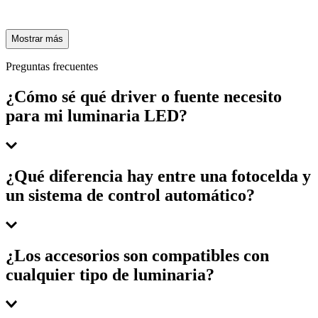
Mostrar más
Preguntas frecuentes
¿Cómo sé qué driver o fuente necesito
para mi luminaria LED?
Identifica el voltaje (V), la corriente de salida (mA) y la potencia
¿Qué diferencia hay entre una fotocelda y
(W) de tu luminaria en su ficha técnica. Un driver compatible
un sistema de control automático?
asegura estabilidad eléctrica, evita parpadeos y previene el daño
prematuro de los diodos LED.
La fotocelda es un interruptor que automatiza el encendido según la
¿Los accesorios son compatibles con
luz natural (ahorro básico). Los sistemas de control avanzado
cualquier tipo de luminaria?
permiten dimerización, programación horaria y gestión remota,
optimizando el consumo energético en proyectos complejos.