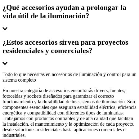
No, la compatibilidad depende de las normas técnicas (NEMA, IP,
¿Qué accesorios ayudan a prolongar la
dimensiones) y especificaciones eléctricas de cada fabricante.
vida útil de la iluminación?
Recomendamos verificar la ficha técnica de la luminaria antes de
adquirir drivers, sockets o conectores para evitar fallas.
El uso de drivers de alta eficiencia (con protección contra
¿Estos accesorios sirven para proyectos
sobretensiones), fuentes de poder reguladas y sistemas de control
residenciales y comerciales?
térmico son vitales. Estos componentes minimizan el estrés eléctrico,
evitando que los chips LED sufran sobrecalentamiento.
Sí, nuestra gama abarca desde soluciones residenciales (fácil
Todo lo que necesitas en accesorios de iluminación y control para un
instalación) hasta accesorios de grado industrial para proyectos
sistema completo
comerciales, diseñados bajo estándares de alta durabilidad, eficiencia
En nuestra categoría de accesorios encontrarás drivers, fuentes,
energética y compatibilidad técnica.
fotoceldas y sockets diseñados para garantizar el correcto
funcionamiento y la durabilidad de tus sistemas de iluminación. Son
componentes esenciales que aseguran estabilidad eléctrica, eficiencia
energética y compatibilidad con diferentes tipos de luminarias.
Trabajamos con productos confiables y de alta calidad que facilitan
la instalación, el mantenimiento y la optimización de cada proyecto,
desde soluciones residenciales hasta aplicaciones comerciales e
industriales.