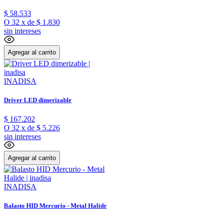
$
58
.
533
O
32
x
de
$ 1.830
sin intereses
Agregar al carrito
INADISA
Driver LED dimerizable
$
167
.
202
O
32
x
de
$ 5.226
sin intereses
Agregar al carrito
INADISA
Balasto HID Mercurio - Metal Halide