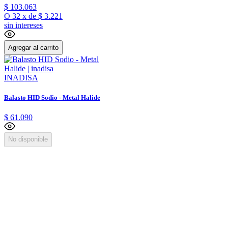
$
103
.
063
O
32
x
de
$ 3.221
sin intereses
Agregar al carrito
INADISA
Balasto HID Sodio - Metal Halide
$
61
.
090
No disponible