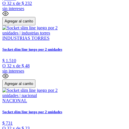
O
32
x
de
$ 232
sin intereses
Agregar al carrito
INDUSTRIAS TORRES
Socket slim line juego por 2 unidades
$
1
.
510
O
32
x
de
$ 48
sin intereses
Agregar al carrito
NACIONAL
Socket slim line juego por 2 unidades
$
731
O
32
x
de
$ 23