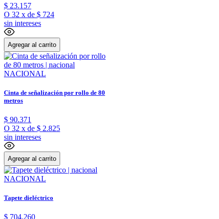
$
23
.
157
O
32
x
de
$ 724
sin intereses
Agregar al carrito
NACIONAL
Cinta de señalización por rollo de 80
metros
$
90
.
371
O
32
x
de
$ 2.825
sin intereses
Agregar al carrito
NACIONAL
Tapete dieléctrico
$
704
.
260