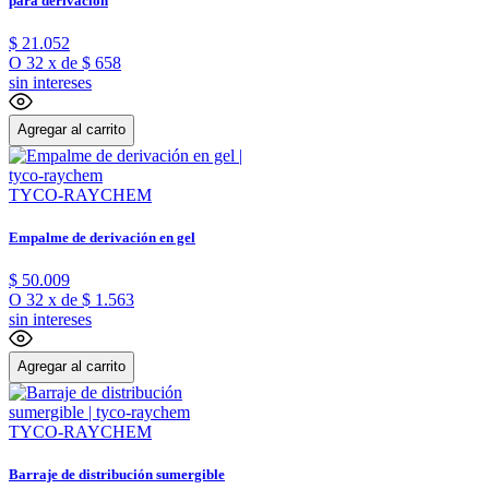
para derivación
$
21
.
052
O
32
x
de
$ 658
sin intereses
Agregar al carrito
TYCO-RAYCHEM
Empalme de derivación en gel
$
50
.
009
O
32
x
de
$ 1.563
sin intereses
Agregar al carrito
TYCO-RAYCHEM
Barraje de distribución sumergible