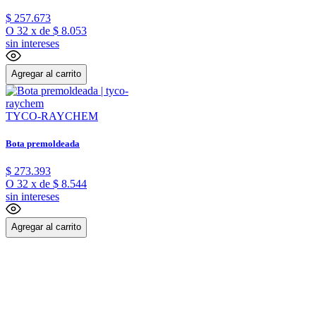
$
257
.
673
O
32
x
de
$ 8.053
sin intereses
Agregar al carrito
TYCO-RAYCHEM
Bota premoldeada
$
273
.
393
O
32
x
de
$ 8.544
sin intereses
Agregar al carrito