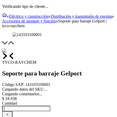
Verificando tipo de cliente...
Eléctrico y construcción
Distribución y transmisión de energia
Accesorios de montaje y fijación
Soporte para barraje Gelport |
tyco-raychem
TYCO-RAYCHEM
Soporte para barraje Gelport
Código SAP
:
143103100001
Cargando datos del SKU...
Cargando comentarios...
$
18
.
938
Cantidad
＋