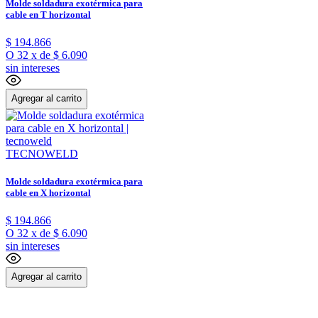
Molde soldadura exotérmica para
cable en T horizontal
$
194
.
866
O
32
x
de
$ 6.090
sin intereses
Agregar al carrito
TECNOWELD
Molde soldadura exotérmica para
cable en X horizontal
$
194
.
866
O
32
x
de
$ 6.090
sin intereses
Agregar al carrito