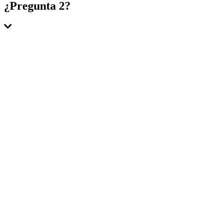
Respuesta 1
¿Pregunta 2?
Respuesta 2