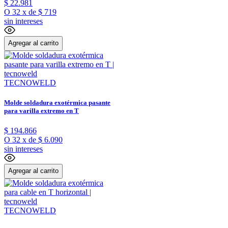
$
22
.
981
O
32
x
de
$ 719
sin intereses
Agregar al carrito
TECNOWELD
Molde soldadura exotérmica pasante
para varilla extremo en T
$
194
.
866
O
32
x
de
$ 6.090
sin intereses
Agregar al carrito
TECNOWELD