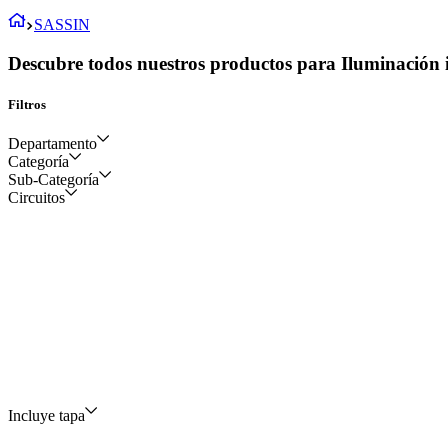
SASSIN
Descubre todos nuestros productos para Iluminación i
Filtros
Departamento
Categoría
Sub-Categoría
Eléctrico y construcción
Circuitos
Tableros
Cajas de distribución
minipragma
Incluye tapa