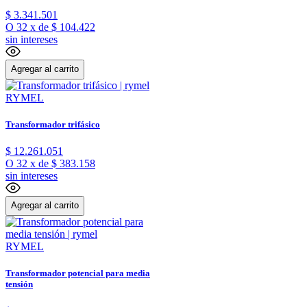
$
3
.
341
.
501
O
32
x
de
$ 104.422
sin intereses
Agregar al carrito
RYMEL
Transformador trifásico
$
12
.
261
.
051
O
32
x
de
$ 383.158
sin intereses
Agregar al carrito
RYMEL
Transformador potencial para media
tensión