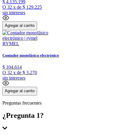
$
4
.
135
.
199
O
32
x
de
$ 129.225
sin intereses
Agregar al carrito
RYMEL
Contador monofásico electrónico
$
104
.
614
O
32
x
de
$ 3.270
sin intereses
Agregar al carrito
Preguntas frecuentes
¿Pregunta 1?