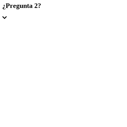
Respuesta 1
¿Pregunta 2?
Respuesta 2