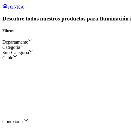
ONKA
Descubre todos nuestros productos para Iluminación i
Filtros
Departamento
Categoría
Sub-Categoría
Industria
Cable
Maniobra, control,
automatización y
Borneras tipo riel
Eléctrico y construcción
medición
Bloques de distribución
Cables y alambres
Accesorios para cables y
alambres
Conexiones