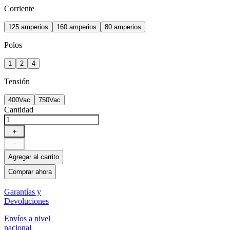
Corriente
125 amperios
160 amperios
80 amperios
Polos
1
2
4
Tensión
400Vac
750Vac
Cantidad
＋
－
Agregar al carrito
Comprar ahora
Garantías y
Devoluciones
Envíos a nivel
nacional