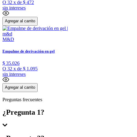
O
32
x
de
$ 472
sin intereses
Agregar al carrito
M&D
Empalme de derivación en gel
$
35
.
026
O
32
x
de
$ 1.095
sin intereses
Agregar al carrito
Preguntas frecuentes
¿Pregunta 1?
Respuesta 1