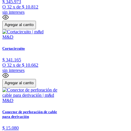
$
345
.
973
O
32
x
de
$ 10.812
sin intereses
Agregar al carrito
M&D
Cortacircuito
$
341
.
165
O
32
x
de
$ 10.662
sin intereses
Agregar al carrito
M&D
Conector de perforación de cable
para derivación
$
15
.
080