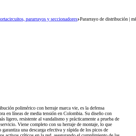
ortacircuitos, pararrayos y seccionadores
Pararrayo de distribución | 
tribución polimérico con herraje marca vie, es la defensa
bra en líneas de media tensión en Colombia. Su diseño con
ás ligero, resistente al vandalismo y prácticamente a prueba de
 servicio. Viene completo con su herraje de montaje, lo que
ayo garantiza una descarga efectiva y rápida de los picos de
s activos críticos en la red, asegurando el cumplimiento de las