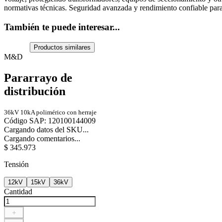
normativas técnicas. Seguridad avanzada y rendimiento confiable para l
También te puede interesar...
Productos similares
M&D
Pararrayo de
distribución
36kV 10kA polimérico con herraje
Código SAP
:
120100144009
Cargando datos del SKU...
Cargando comentarios...
$
345
.
973
Tensión
12kV
15kV
36kV
Cantidad
＋