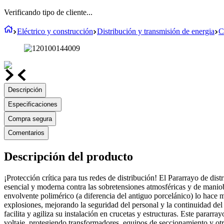
Verificando tipo de cliente...
Eléctrico y construcción
Distribución y transmisión de energia
C
Descripción
Especificaciones
Compra segura
Comentarios
Descripción del producto
¡Protección crítica para tus redes de distribución! El Pararrayo de dis
esencial y moderna contra las sobretensiones atmosféricas y de manio
envolvente polimérico (a diferencia del antiguo porcelánico) lo hace m
explosiones, mejorando la seguridad del personal y la continuidad del
facilita y agiliza su instalación en crucetas y estructuras. Este pararr
voltaje, protegiendo transformadores, equipos de seccionamiento y otro