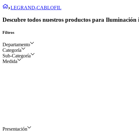
LEGRAND-CABLOFIL
Descubre todos nuestros productos para Iluminación i
Filtros
Departamento
Categoría
Sub-Categoría
Eléctrico y construcción
Medida
Canalización y sujeción
Bandeja portacable tipo
escalera
Presentación