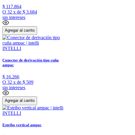
$
117
.
864
O
32
x
de
$ 3.684
sin intereses
Agregar al carrito
INTELLI
Conector de derivación tipo cuña
ampac
$
16
.
266
O
32
x
de
$ 509
sin intereses
Agregar al carrito
INTELLI
Estribo vertical ampac