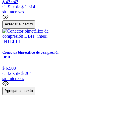
$
42
.
042
O
32
x
de
$ 1.314
sin intereses
Agregar al carrito
INTELLI
Conector bimetálico de compresión
DBH
$
6
.
503
O
32
x
de
$ 204
sin intereses
Agregar al carrito