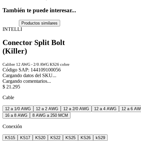
También te puede interesar...
Productos similares
INTELLI
Conector Split Bolt
(Killer)
Calibre 12 AWG - 2/0 AWG KS26 cobre
Código SAP
:
144109100056
Cargando datos del SKU...
Cargando comentarios...
$
21
.
295
Cable
12 a 1/0 AWG
12 a 2 AWG
12 a 2/0 AWG
12 a 4 AWG
12 a 6 A
16 a 8 AWG
8 AWG a 250 MCM
Conexión
KS15
KS17
KS20
KS22
KS25
KS26
kS29