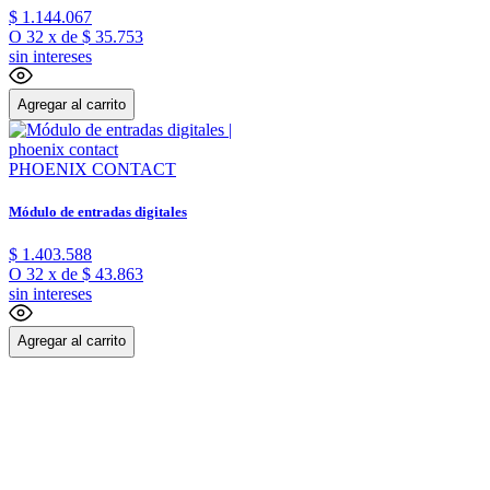
$
1
.
144
.
067
O
32
x
de
$ 35.753
sin intereses
Agregar al carrito
PHOENIX CONTACT
Módulo de entradas digitales
$
1
.
403
.
588
O
32
x
de
$ 43.863
sin intereses
Agregar al carrito