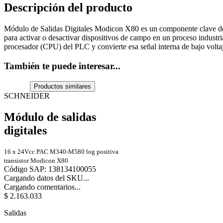
Descripción del producto
Módulo de Salidas Digitales Modicon X80 es un componente clave del
para activar o desactivar dispositivos de campo en un proceso indus
procesador (CPU) del PLC y convierte esa señal interna de bajo volta
También te puede interesar...
Productos similares
SCHNEIDER
Módulo de salidas
digitales
16 x 24Vcc PAC M340-M580 log positiva
transistor Modicon X80
Código SAP
:
138134100055
Cargando datos del SKU...
Cargando comentarios...
$
2
.
163
.
033
Salidas