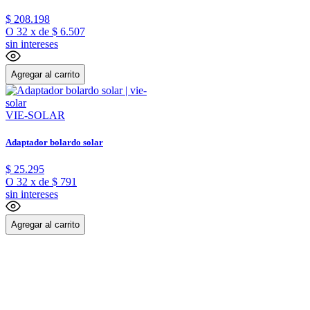
$
208
.
198
O
32
x
de
$ 6.507
sin intereses
Agregar al carrito
VIE-SOLAR
Adaptador bolardo solar
$
25
.
295
O
32
x
de
$ 791
sin intereses
Agregar al carrito