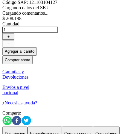
Código SAP
:
121103104127
Cargando datos del SKU...
Cargando comentarios...
$
208
.
198
Cantidad
＋
－
Agregar al carrito
Comprar ahora
Garantías y
Devoluciones
Envíos a nivel
nacional
¿Necesitas ayuda?
Comparte
Descripción
Especificaciones
Compra segura
Comentarios