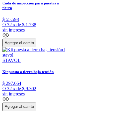
Cada de inspección para puestas a
tierra
$
55
.
598
O
32
x
de
$ 1.738
sin intereses
Agregar al carrito
STAVOL
Kit puesta a tierra baja tensión
$
297
.
664
O
32
x
de
$ 9.302
sin intereses
Agregar al carrito