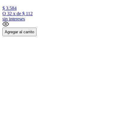
$
3
.
584
O
32
x
de
$ 112
sin intereses
Agregar al carrito