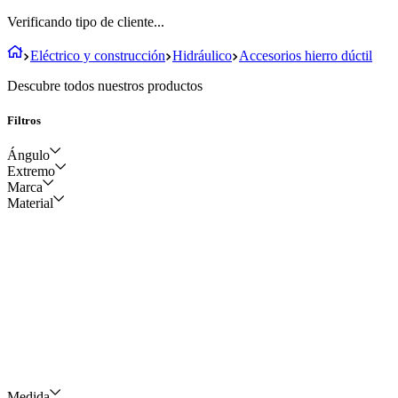
Verificando tipo de cliente...
Eléctrico y construcción
Hidráulico
Accesorios hierro dúctil
Descubre todos nuestros productos
Filtros
Ángulo
Extremo
Marca
90 grados
Material
Liso
APOLO
45 grados
Ranurado
NACIONAL
PVC x R2
PVC x R1
Medida