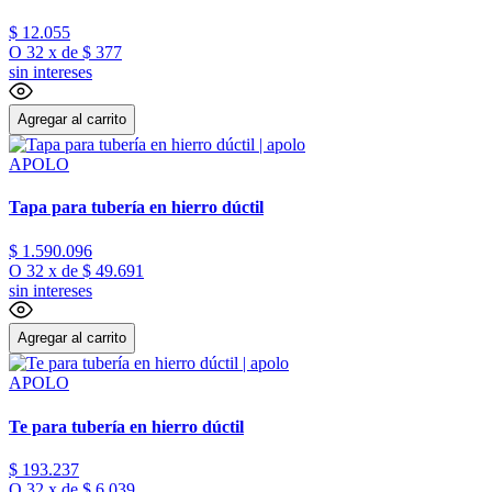
$
12
.
055
O
32
x
de
$ 377
sin intereses
Agregar al carrito
APOLO
Tapa para tubería en hierro dúctil
$
1
.
590
.
096
O
32
x
de
$ 49.691
sin intereses
Agregar al carrito
APOLO
Te para tubería en hierro dúctil
$
193
.
237
O
32
x
de
$ 6.039