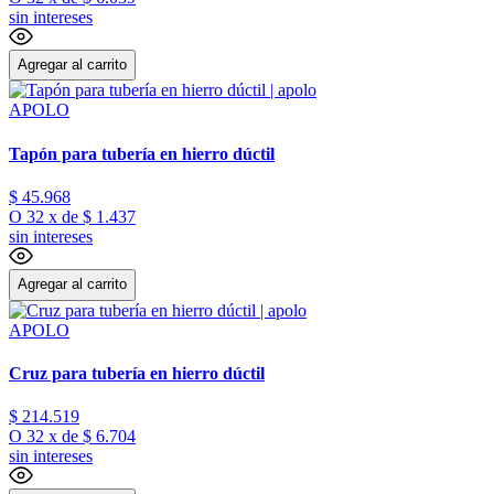
sin intereses
Agregar al carrito
APOLO
Tapón para tubería en hierro dúctil
$
45
.
968
O
32
x
de
$ 1.437
sin intereses
Agregar al carrito
APOLO
Cruz para tubería en hierro dúctil
$
214
.
519
O
32
x
de
$ 6.704
sin intereses