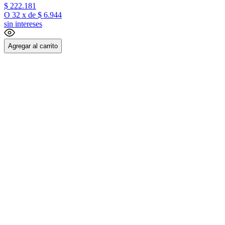
$
222
.
181
O
32
x
de
$ 6.944
sin intereses
Agregar al carrito