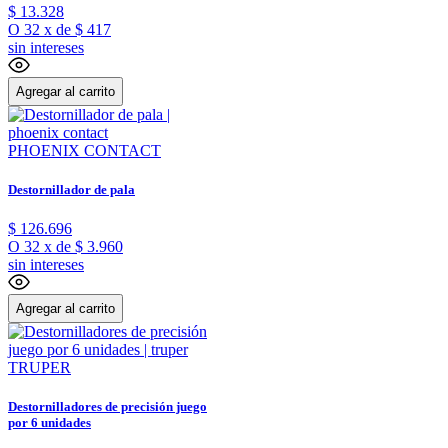
$
13
.
328
O
32
x
de
$ 417
sin intereses
Agregar al carrito
PHOENIX CONTACT
Destornillador de pala
$
126
.
696
O
32
x
de
$ 3.960
sin intereses
Agregar al carrito
TRUPER
Destornilladores de precisión juego
por 6 unidades