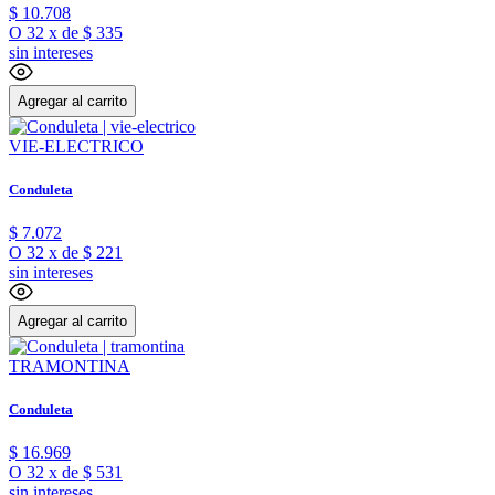
$
10
.
708
O
32
x
de
$ 335
sin intereses
Agregar al carrito
VIE-ELECTRICO
Conduleta
$
7
.
072
O
32
x
de
$ 221
sin intereses
Agregar al carrito
TRAMONTINA
Conduleta
$
16
.
969
O
32
x
de
$ 531
sin intereses