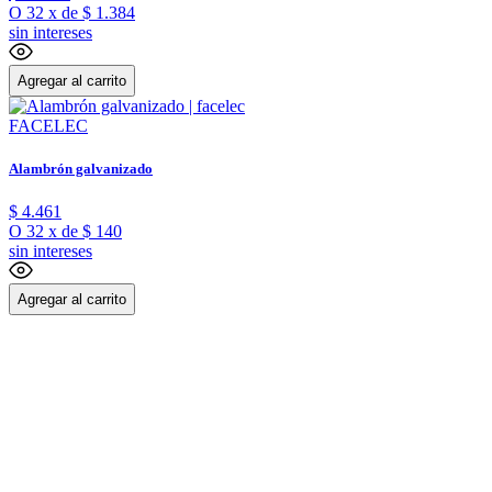
O
32
x
de
$ 1.384
sin intereses
Agregar al carrito
FACELEC
Alambrón galvanizado
$
4
.
461
O
32
x
de
$ 140
sin intereses
Agregar al carrito