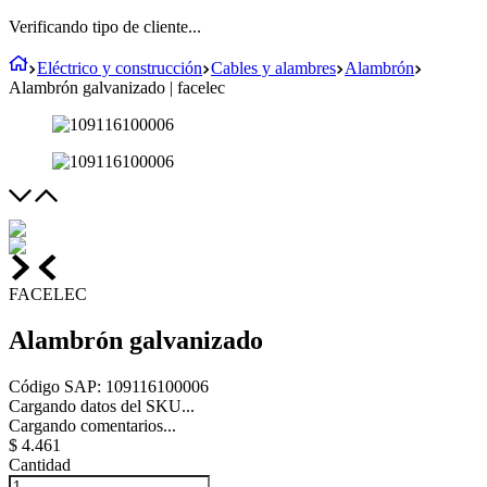
Verificando tipo de cliente...
Eléctrico y construcción
Cables y alambres
Alambrón
Alambrón galvanizado | facelec
FACELEC
Alambrón galvanizado
Código SAP
:
109116100006
Cargando datos del SKU...
Cargando comentarios...
$
4
.
461
Cantidad