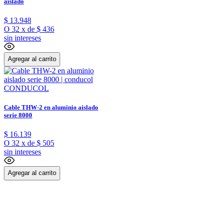
aislado
$
13
.
948
O
32
x
de
$ 436
sin intereses
Agregar al carrito
CONDUCOL
Cable THW-2 en aluminio aislado
serie 8000
$
16
.
139
O
32
x
de
$ 505
sin intereses
Agregar al carrito