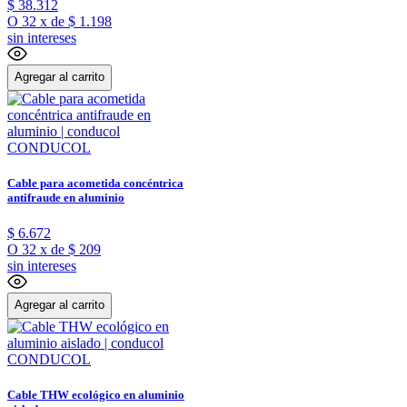
$
38
.
312
O
32
x
de
$ 1.198
sin intereses
Agregar al carrito
CONDUCOL
Cable para acometida concéntrica
antifraude en aluminio
$
6
.
672
O
32
x
de
$ 209
sin intereses
Agregar al carrito
CONDUCOL
Cable THW ecológico en aluminio