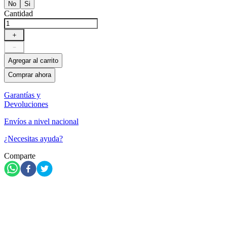
No
Si
Cantidad
＋
－
Agregar al carrito
Comprar ahora
Garantías y
Devoluciones
Envíos a nivel nacional
¿Necesitas ayuda?
Comparte