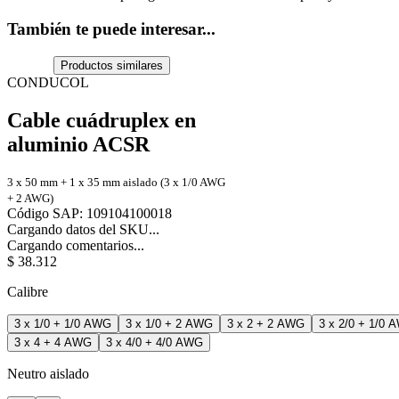
También te puede interesar...
Productos similares
CONDUCOL
Cable cuádruplex en
aluminio ACSR
3 x 50 mm + 1 x 35 mm aislado (3 x 1/0 AWG
+ 2 AWG)
Código SAP
:
109104100018
Cargando datos del SKU...
Cargando comentarios...
$
38
.
312
Calibre
3 x 1/0 + 1/0 AWG
3 x 1/0 + 2 AWG
3 x 2 + 2 AWG
3 x 2/0 + 1/0 
3 x 4 + 4 AWG
3 x 4/0 + 4/0 AWG
Neutro aislado