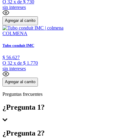
O
32
x
de
$ 730
sin intereses
Agregar al carrito
COLMENA
Tubo conduit IMC
$
56
.
627
O
32
x
de
$ 1.770
sin intereses
Agregar al carrito
Preguntas frecuentes
¿Pregunta 1?
Respuesta 1
¿Pregunta 2?