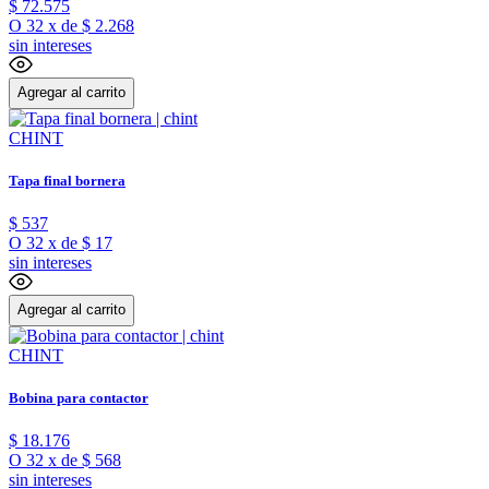
$
72
.
575
O
32
x
de
$ 2.268
sin intereses
Agregar al carrito
CHINT
Tapa final bornera
$
537
O
32
x
de
$ 17
sin intereses
Agregar al carrito
CHINT
Bobina para contactor
$
18
.
176
O
32
x
de
$ 568
sin intereses