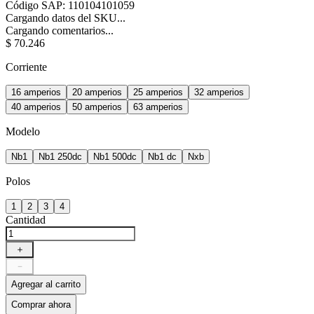
Código SAP
:
110104101059
Cargando datos del SKU...
Cargando comentarios...
$
70
.
246
Corriente
16 amperios
20 amperios
25 amperios
32 amperios
40 amperios
50 amperios
63 amperios
Modelo
Nb1
Nb1 250dc
Nb1 500dc
Nb1 dc
Nxb
Polos
1
2
3
4
Cantidad
＋
－
Agregar al carrito
Comprar ahora