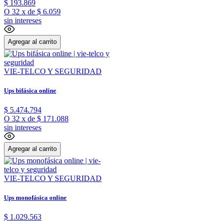
$
193
.
869
O
32
x
de
$ 6.059
sin intereses
Agregar al carrito
VIE-TELCO Y SEGURIDAD
Ups bifásica online
$
5
.
474
.
794
O
32
x
de
$ 171.088
sin intereses
Agregar al carrito
VIE-TELCO Y SEGURIDAD
Ups monofásica online
$
1
.
029
.
563