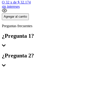
O
32
x
de
$ 32.174
sin intereses
Agregar al carrito
Preguntas frecuentes
¿Pregunta 1?
Respuesta 1
¿Pregunta 2?
Respuesta 2