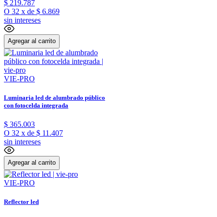
$
219
.
787
O
32
x
de
$ 6.869
sin intereses
Agregar al carrito
VIE-PRO
Luminaria led de alumbrado público
con fotocelda integrada
$
365
.
003
O
32
x
de
$ 11.407
sin intereses
Agregar al carrito
VIE-PRO
Reflector led