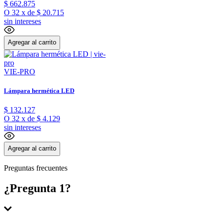
$
662
.
875
O
32
x
de
$ 20.715
sin intereses
Agregar al carrito
VIE-PRO
Lámpara hermética LED
$
132
.
127
O
32
x
de
$ 4.129
sin intereses
Agregar al carrito
Preguntas frecuentes
¿Pregunta 1?