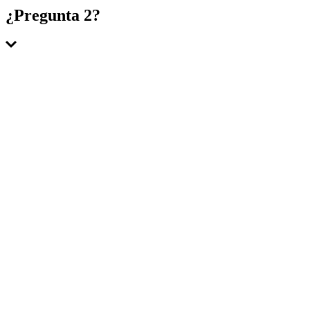
Respuesta 1
¿Pregunta 2?
Respuesta 2