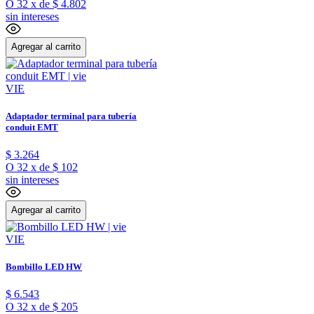
O
32
x
de
$ 4.802
sin intereses
Agregar al carrito
VIE
Adaptador terminal para tubería
conduit EMT
$
3
.
264
O
32
x
de
$ 102
sin intereses
Agregar al carrito
VIE
Bombillo LED HW
$
6
.
543
O
32
x
de
$ 205