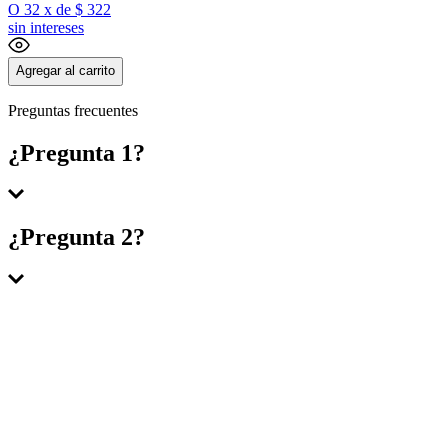
O
32
x
de
$ 322
sin intereses
Agregar al carrito
Preguntas frecuentes
¿Pregunta 1?
Respuesta 1
¿Pregunta 2?
Respuesta 2