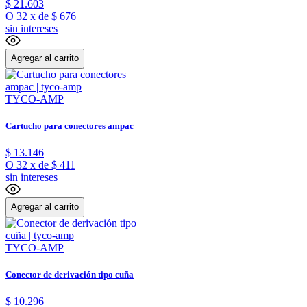
$
21
.
603
O
32
x
de
$ 676
sin intereses
Agregar al carrito
TYCO-AMP
Cartucho para conectores ampac
$
13
.
146
O
32
x
de
$ 411
sin intereses
Agregar al carrito
TYCO-AMP
Conector de derivación tipo cuña
$
10
.
296