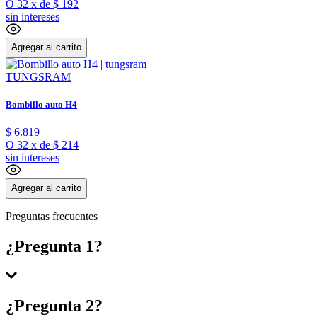
O
32
x
de
$ 192
sin intereses
Agregar al carrito
TUNGSRAM
Bombillo auto H4
$
6
.
819
O
32
x
de
$ 214
sin intereses
Agregar al carrito
Preguntas frecuentes
¿Pregunta 1?
Respuesta 1
¿Pregunta 2?