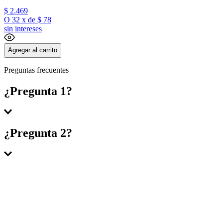
$
2
.
469
O
32
x
de
$ 78
sin intereses
Agregar al carrito
Preguntas frecuentes
¿Pregunta 1?
Respuesta 1
¿Pregunta 2?
Respuesta 2