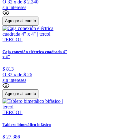
O
32
x
de
$ 2.240
sin intereses
Agregar al carrito
TERCOL
Caja conexión eléctrica cuadrada 4"
x 4"
$
813
O
32
x
de
$ 26
sin intereses
Agregar al carrito
TERCOL
Tablero bimetálico bifásico
$
27
.
386