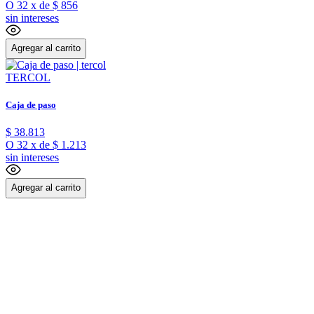
O
32
x
de
$ 856
sin intereses
Agregar al carrito
TERCOL
Caja de paso
$
38
.
813
O
32
x
de
$ 1.213
sin intereses
Agregar al carrito