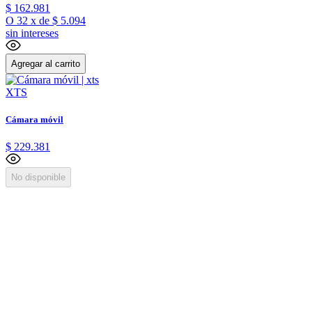
$
162
.
981
O
32
x
de
$ 5.094
sin intereses
Agregar al carrito
XTS
Cámara móvil
$
229
.
381
No disponible