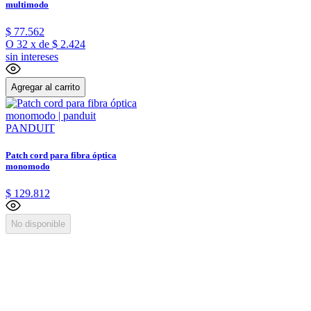
multimodo
$
77
.
562
O
32
x
de
$ 2.424
sin intereses
Agregar al carrito
PANDUIT
Patch cord para fibra óptica
monomodo
$
129
.
812
No disponible