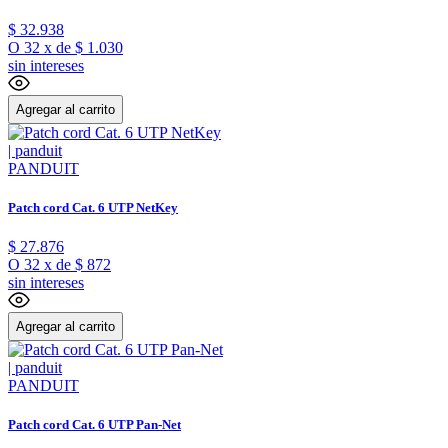
$
32
.
938
O
32
x
de
$ 1.030
sin intereses
Agregar al carrito
PANDUIT
Patch cord Cat. 6 UTP NetKey
$
27
.
876
O
32
x
de
$ 872
sin intereses
Agregar al carrito
PANDUIT
Patch cord Cat. 6 UTP Pan-Net