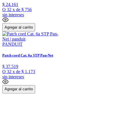
$
24
.
161
O
32
x
de
$ 756
sin intereses
Agregar al carrito
PANDUIT
Patch cord Cat. 6a STP Pan-Net
$
37
.
519
O
32
x
de
$ 1.173
sin intereses
Agregar al carrito