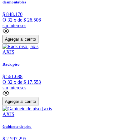
desmontables
$
848
.
170
O
32
x
de
$ 26.506
sin intereses
Agregar al carrito
AXIS
Rack piso
$
561
.
688
O
32
x
de
$ 17.553
sin intereses
Agregar al carrito
AXIS
Gabinete de piso
$
2
.
597
.
295