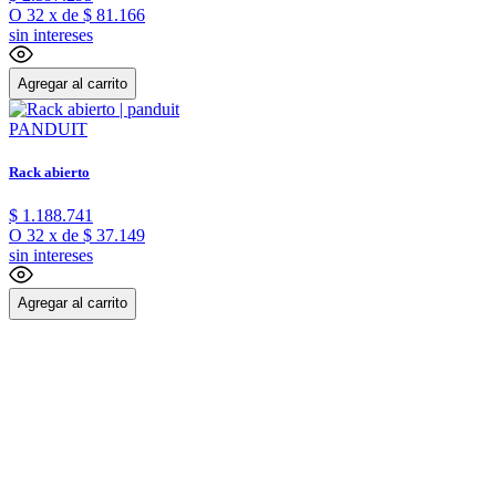
O
32
x
de
$ 81.166
sin intereses
Agregar al carrito
PANDUIT
Rack abierto
$
1
.
188
.
741
O
32
x
de
$ 37.149
sin intereses
Agregar al carrito